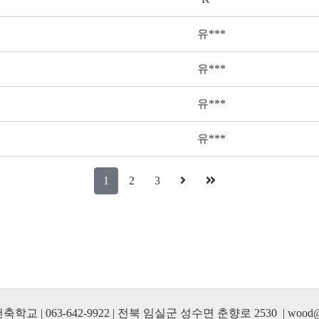
유***
유***
유***
유***
1
2
3
교 | 063-642-9922 | 전북 임실군 성수면 춘향로 2530 | wood@wo