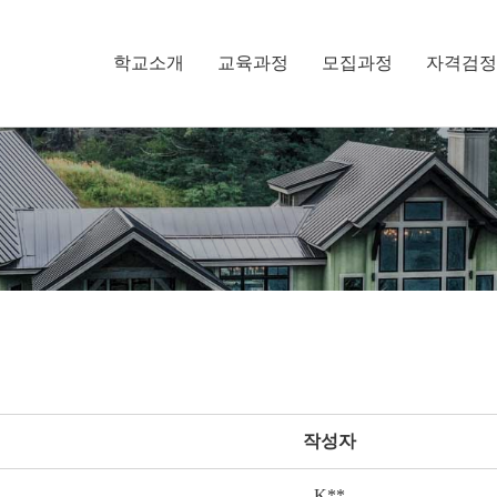
학교소개
교육과정
모집과정
자격검정
작성자
K**